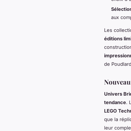
Sélectio
aux comp
Les collect
éditions lim
constructio
impression
de Poudlard
Nouveaut
Univers Br
tendance
. 
LEGO Techn
que la répl
leur complex