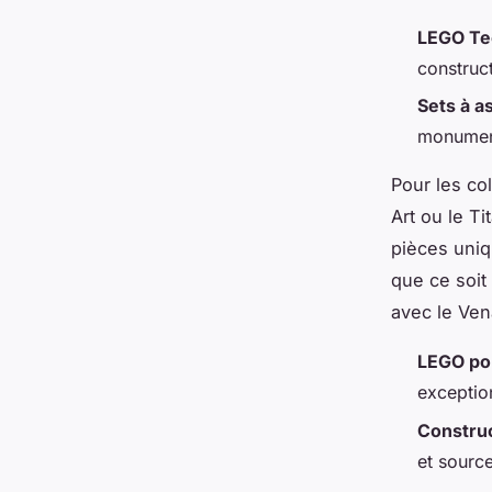
LEGO Te
construc
Sets à a
monument
Pour les co
Art ou le T
pièces uniq
que ce soit
avec le Ven
LEGO pou
exceptio
Constru
et sourc