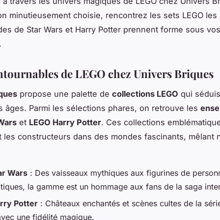
 à travers les univers magiques de LEGO chez Univers B
on minutieusement choisie, rencontrez les sets LEGO les 
es de Star Wars et Harry Potter prennent forme sous vo
.
ntournables de LEGO chez Univers Briques
iques
propose une palette de
collections LEGO
qui séduis
s âges. Parmi les sélections phares, on retrouve les
ense
Wars
et
LEGO Harry Potter
. Ces collections emblématiqu
t les constructeurs dans des mondes fascinants, mêlant n
ar Wars
: Des vaisseaux mythiques aux figurines de perso
iques, la gamme est un hommage aux fans de la saga inter
rry Potter
: Châteaux enchantés et scènes cultes de la séri
avec une fidélité magique.