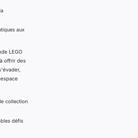
la
atiques aux
nde LEGO
 offrir des
s'évader,
l'espace
de collection
ables défis