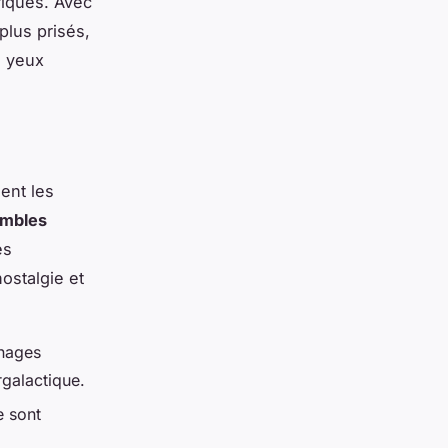
riques. Avec
plus prisés,
s yeux
ent les
mbles
es
ostalgie et
nnages
galactique.
e sont