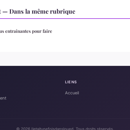
t — Dans la même rubrique
us entraînantes pour faire
LIENS
Accueil
ment
© 2026 Iletaitunefoisdansloued. Tous droits réservés.