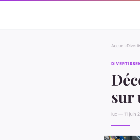
Accueil
›
Divert
DIVERTISS
Déco
sur 
luc — 11 juin