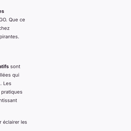
es
EGO. Que ce
 chez
pirantes.
tifs
sont
llées qui
. Les
 pratiques
ntissant
éclairer les