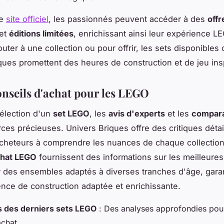
le
site officiel
, les passionnés peuvent accéder à des
offr
et
éditions limitées
, enrichissant ainsi leur expérience L
outer à une collection ou pour offrir, les sets disponibles
ques promettent des heures de construction et de jeu ins
conseils d'achat pour les LEGO
sélection d'un
set LEGO
, les
avis d'experts
et les
compara
ces précieuses. Univers Briques offre des critiques détai
acheteurs à comprendre les nuances de chaque collection
chat LEGO
fournissent des informations sur les meilleures
r des ensembles adaptés à diverses tranches d'âge, gara
nce de construction adaptée et enrichissante.
s des derniers sets LEGO
: Des analyses approfondies pour 
achat.