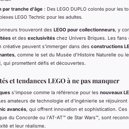
n par tranche d'âge
: Des LEGO DUPLO colorés pour les tou
lexes LEGO Technic pour les adultes.
ionneurs trouveront des
LEGO pour collectionneurs
, y co
itées
et des
exclusivités
chez Univers Briques. Les fans 
n créative peuvent s'immerger dans des
constructions 
nantes
, comme le set du Musée d'Histoire Naturelle ou l
, qui promettent défis et découvertes.
és et tendances LEGO à ne pas manquer
iques
s'impose comme la référence pour les
nouveaux L
Les amateurs de technologie et d'ingénierie se réjouiront
ic avancés
, qui offrent innovation et sophistication. Ces 
ique du Concorde ou l'AT-AT™ de Star Wars™, sont recon
ité et leur réalisme.