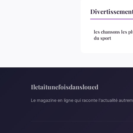
Divertissemen
les chansons les pl
du sport
Iletaitunefoisdansloued
Le magazine en ligne qui raconte l'actualité autre