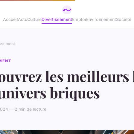
Accueil
Actu
Culture
Divertissement
Emploi
Environnement
Société
issement
EMENT
uvrez les meilleurs 
univers briques
 2024 — 2 min de lecture