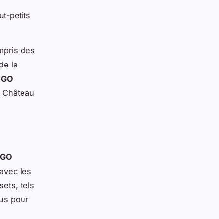
t-petits
mpris des
de la
LEGO
e Château
EGO
 avec les
sets, tels
nus pour