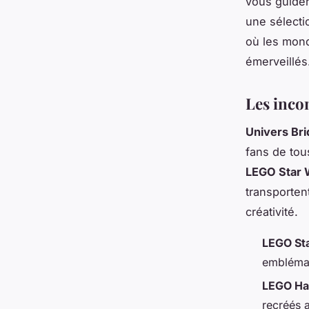
vous guider
une sélecti
où les mond
émerveillés
Les inco
Univers Br
fans de tou
LEGO Star 
transporten
créativité.
LEGO St
emblémat
LEGO Ha
recréés 