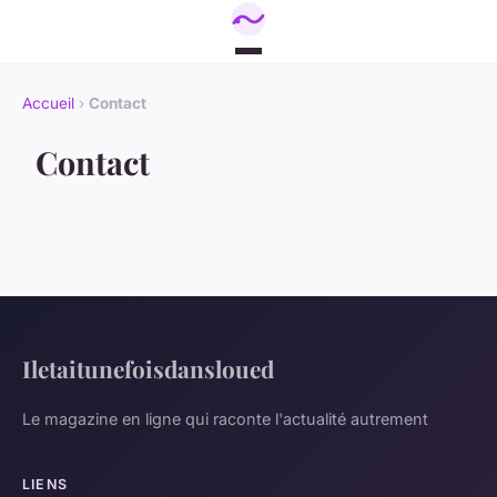
Accueil
›
Contact
Contact
Iletaitunefoisdansloued
Le magazine en ligne qui raconte l'actualité autrement
LIENS