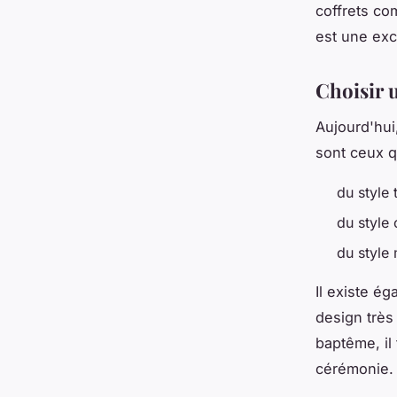
coffrets co
est une exc
Choisir u
Aujourd'hui
sont ceux qu
du style 
du style 
du style
Il existe é
design très
baptême, il
cérémonie