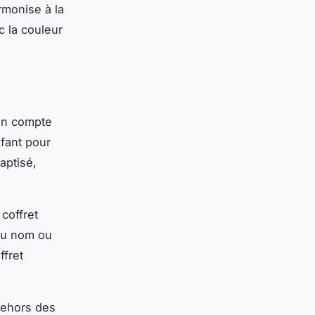
armonise à la
c la couleur
 en compte
nfant pour
aptisé,
 coffret
 du nom ou
ffret
dehors des