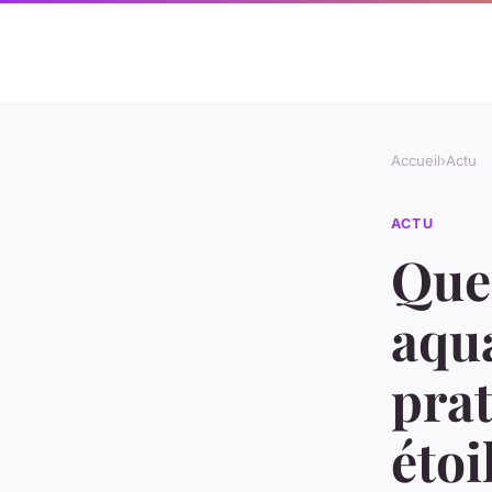
Accueil
›
Actu
ACTU
Quel
aqu
pra
étoi