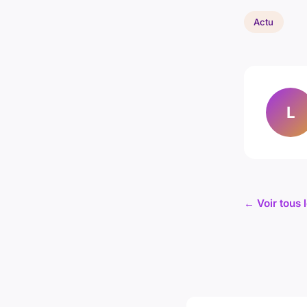
Actu
L
← Voir tous l