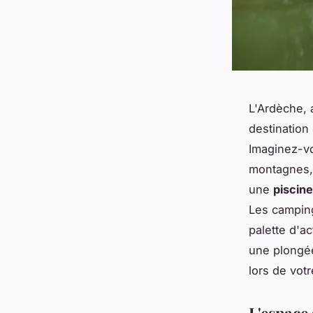
L'Ardèche, 
destination
Imaginez-vou
montagnes, 
une
piscin
Les camping
palette d'ac
une plongée
lors de vot
L'espace