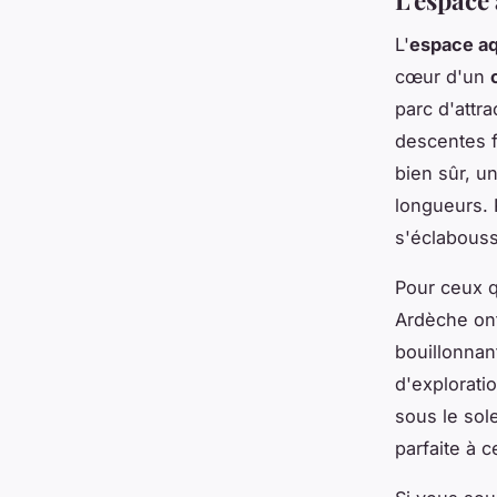
L'
espace aq
cœur d'un
parc d'attr
descentes 
bien sûr, 
longueurs. 
s'éclabouss
Pour ceux q
Ardèche ont
bouillonnan
d'explorati
sous le sol
parfaite à 