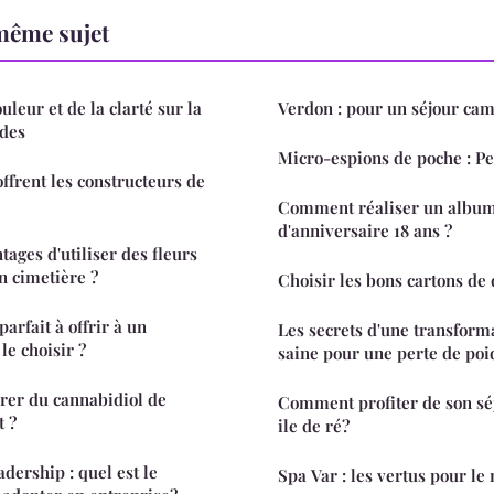
même sujet
uleur et de la clarté sur la
Verdon : pour un séjo
des
Micro-espions de poche : Pe
ffrent les constructeurs de
Comment réaliser un album
d'anniversaire 18 ans ?
tages d'utiliser des fleurs
un cimetière ?
Choisir les bons cartons d
arfait à offrir à un
Les secrets d'une transform
e choisir ?
saine pour une perte de poi
er du cannabidiol de
Comment profiter de son sé
t ?
ile de ré?
ership : quel est le
Spa Var : les vertus pour le