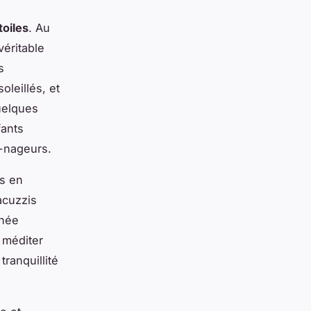
toiles
. Au
éritable
s
oleillés, et
uelques
fants
s-nageurs.
gs en
acuzzis
rnée
 méditer
ranquillité