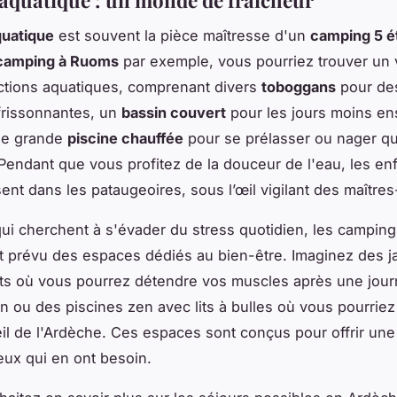
uatique
est souvent la pièce maîtresse d'un
camping 5 é
camping à Ruoms
par exemple, vous pourriez trouver un v
actions aquatiques, comprenant divers
toboggans
pour de
frissonnantes, un
bassin couvert
pour les jours moins ens
une grande
piscine chauffée
pour se prélasser ou nager q
Pendant que vous profitez de la douceur de l'eau, les en
ent dans les pataugeoires, sous l’œil vigilant des maître
ui cherchent à s'évader du stress quotidien, les campin
 prévu des espaces dédiés au bien-être. Imaginez des j
ts où vous pourrez détendre vos muscles après une jou
on ou des piscines zen avec lits à bulles où vous pourriez
eil de l'Ardèche. Ces espaces sont conçus pour offrir une t
ceux qui en ont besoin.