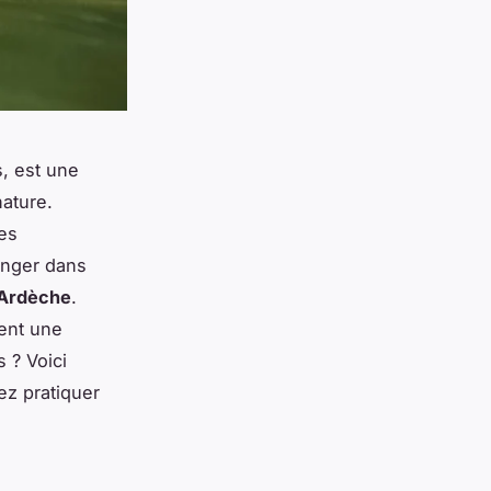
, est une
ature.
des
onger dans
'Ardèche
.
ent une
s ? Voici
ez pratiquer