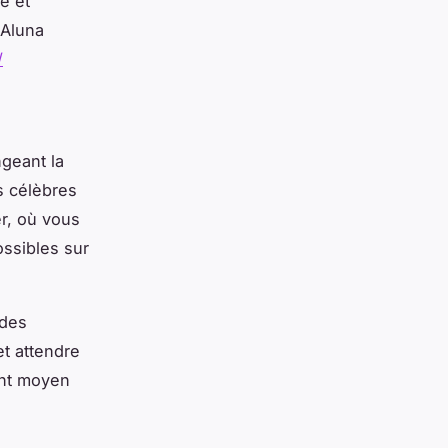
e et
'Aluna
/
geant la
s célèbres
r, où vous
ossibles sur
 des
et attendre
ent moyen