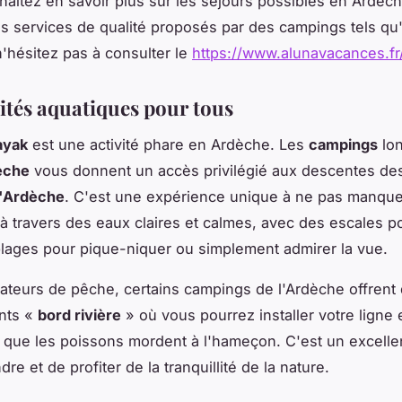
haitez en savoir plus sur les séjours possibles en Ardèch
es services de qualité proposés par des campings tels qu
'hésitez pas à consulter le
https://www.alunavacances.fr
vités aquatiques pour tous
ayak
est une activité phare en Ardèche. Les
campings
lon
èche
vous donnent un accès privilégié aux descentes de
l'Ardèche
. C'est une expérience unique à ne pas manque
à travers des eaux claires et calmes, avec des escales p
plages pour pique-niquer ou simplement admirer la vue.
ateurs de pêche, certains campings de l'Ardèche offrent
nts «
bord rivière
» où vous pourrez installer votre ligne 
que les poissons mordent à l'hameçon. C'est un excell
re et de profiter de la tranquillité de la nature.