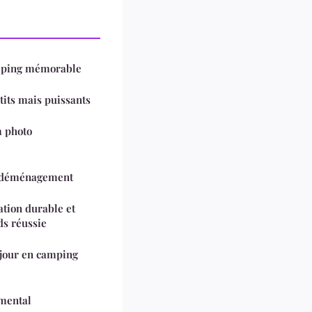
ur camping mémorable
tits mais puissants
 photo
e déménagement
ation durable et
ds réussie
jour en camping
 mental