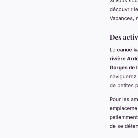
Si vous sou
découvrir l
Vacances, n
Des acti
Le
canoé k
rivière Ard
Gorges de 
naviguerez 
de petites 
Pour les am
emplaceme
patiemment 
de se détend