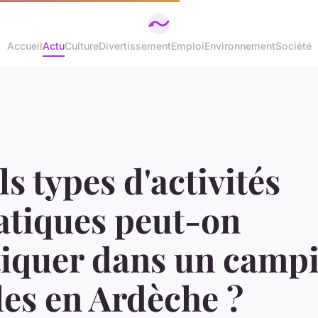
Accueil
Actu
Culture
Divertissement
Emploi
Environnement
Société
s types d'activités
atiques peut-on
tiquer dans un campi
les en Ardèche ?