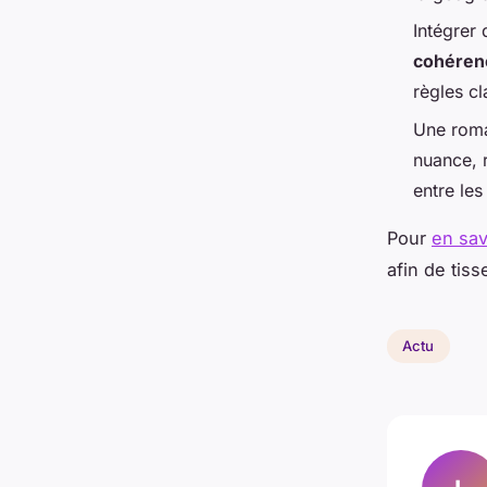
Intégrer
cohéren
règles cl
Une roma
nuance, r
entre le
Pour
en sav
afin de tiss
Actu