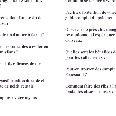
Dragon Ball Z sont-elles
Comment se former à WordP
?
Facilitez l'obtention de votre
étisation d'un projet de
guide complet du paiement
aison
Observer de près : les man
 de fin d'année à Sarlat?
révolutionnent l'expérience
d'oiseaux
reurs courantes à éviter en
OnlyFans ?
Quelles sont les bénéfices d
pour les collectivités ?
sont-ils efficaces de nos
Peut-on trouver des camping
Fouesnant ?
transformation durable et
te de poids réussie
Comment faire des ribs à l
fondantes et savoureuses ?
placer votre tuyaux