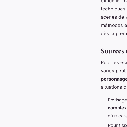
étincelle, m
techniques. 
scènes de 
méthodes ép
dès la prem
Sources 
Pour les écr
variés peut
personnag
situations 
Envisage
complex
d'un car
Pour tis