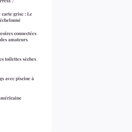
ress ?
 carte grise : Le
 échelonné
geoires connectées
 des amateurs
es toilettes sèches
s avec piscine à
'américaine