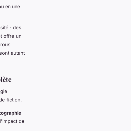
ou en une
ité : des
t offre un
arous
 sont autant
lète
ogie
e fiction.
tographie
l'impact de