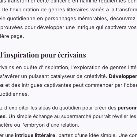
ais transformer cette étincelle en flamme requiert les bons
De l'exploration de genres littéraires variés à la transfo
vie quotidienne en personnages mémorables, découvrez
rouvées pour développer une intrigue qui captivera vos
ière page.
d'inspiration pour écrivains
ivains en quête d'inspiration, l'exploration de genres litté
 s'avérer un puissant catalyseur de créativité.
Développer
es
et des intrigues captivantes peut commencer par l'obs
quotidiennes.
z d'exploiter les aléas du quotidien pour créer des
person
es
. Un simple échange au supermarché pourrait révéler le
actère ou l'embryon d'une relation.
ser une
intrigue littéraire
, partez d'une idée simple. Une co