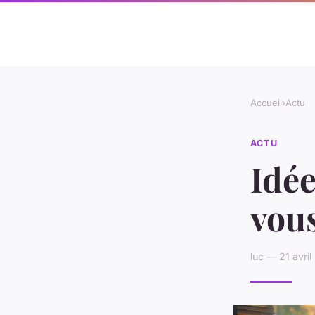
Accueil
›
Actu
ACTU
Idée
vou
luc — 21 avri