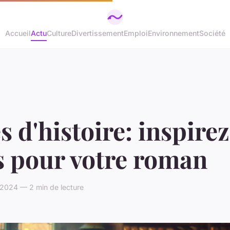
Accueil
Actu
Culture
Divertissement
Emploi
Environnement
Société
s d'histoire: inspire
s pour votre roman
l 2024 — 2 min de lecture