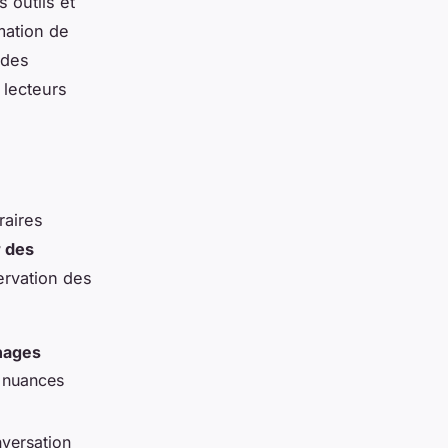
 outils et
rmation de
 des
 lecteurs
raires
 des
ervation des
nages
s nuances
nversation